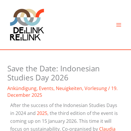
Skip
to
content
Save the Date: Indonesian
Studies Day 2026
Ankündigung
,
Events
,
Neuigkeiten
,
Vorlesung
/
19.
December 2025
After the success of the Indonesian Studies Days
in 2024 and
2025
, the third edition of the event is
coming up on 15 January 2026. This time it will
focus on sustainability. Co-organised by
Claudia